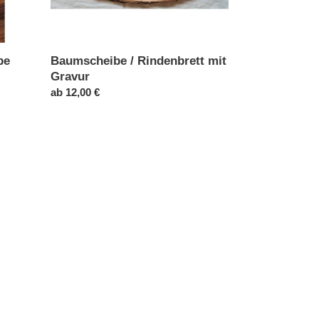
pe
Baumscheibe / Rindenbrett mit
Gravur
Normaler
ab 12,00 €
Preis