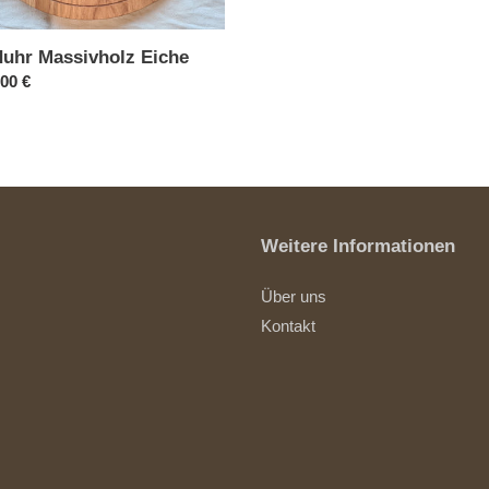
uhr Massivholz Eiche
ler
,00 €
Weitere Informationen
Über uns
Kontakt