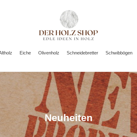
Altholz
Eiche
Olivenholz
Schneidebretter
Schwibbögen
K
Neuheiten
a