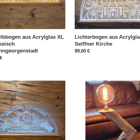
ibbogen aus Acrylglas XL
Lichterbogen aus Acrylgla
ssisch
Seiffner Kirche
nngeorgenstadt
Normaler
89,00 €
ler
 €
Preis
bbogen
UNIKAT
-
las
Altholz
Stehlampe
uell
Vintage
läum
en
ts
henke