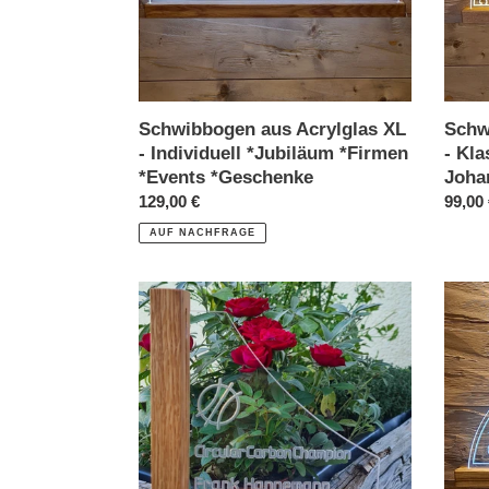
*Firmen
*Events
*Geschenke
Schwibbogen aus Acrylglas XL
Schw
- Individuell *Jubiläum *Firmen
- Kla
*Events *Geschenke
Joha
Normaler
129,00 €
Norma
99,00
Preis
Preis
AUF NACHFRAGE
Design
Schwi
Award
aus
-
Acrylg
Acrylglas
-
Eiche
Individ
*Jubi
*Firm
*Even
*Gesc