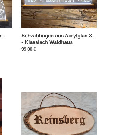
s -
Schwibbogen aus Acrylglas XL
- Klassisch Waldhaus
Normaler
99,00 €
Preis
Baumscheibe
/
Rindenbrett
mit
Gravur