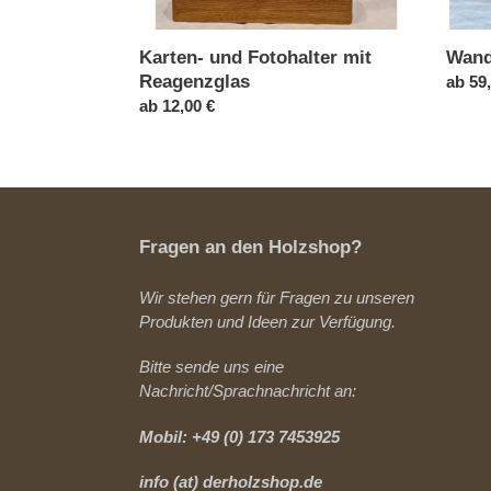
Karten- und Fotohalter mit
Wand
Reagenzglas
Norma
ab 59
Normaler
ab 12,00 €
Preis
Preis
Fragen an den Holzshop?
Wir stehen gern für Fragen zu unseren
Produkten und Ideen zur Verfügung.
Bitte sende uns eine
Nachricht/Sprachnachricht an:
Mobil: +49 (0) 173 7453925
info (at) derholzshop.de