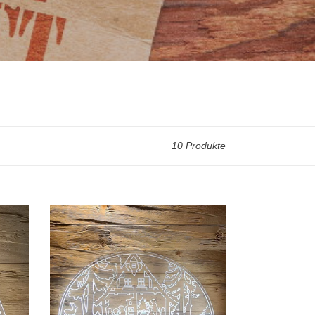
10 Produkte
Schwibbogen
aus
Acrylglas
XL
-
Klassisch
Waldhaus