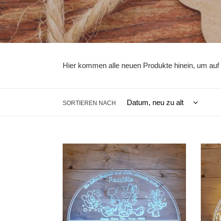
Hier kommen alle neuen Produkte hinein, um auf 
SORTIEREN NACH
Schwibbogen
Schwi
aus
aus
Acrylglas
Acrylg
XL
XL
-
-
Individuell
Klass
*Jubiläum
Johan