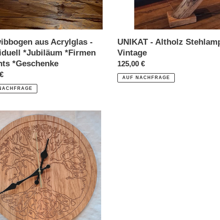
ibbogen aus Acrylglas -
UNIKAT - Altholz Stehlam
iduell *Jubiläum *Firmen
Vintage
nts *Geschenke
Normaler
125,00 €
ler
 €
Preis
AUF NACHFRAGE
NACHFRAGE
hr
vholz