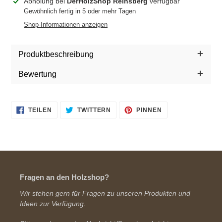
Produkt
Abholung bei
DerHolzShop Reinsberg
verfügbar
wird
Gewöhnlich fertig in 5 oder mehr Tagen
zum
Shop-Informationen anzeigen
Warenkorb
hinzugefügt
Produktbeschreibung
Bewertung
AUF
AUF
AUF
TEILEN
TWITTERN
PINNEN
FACEBOOK
TWITTER
PINTEREST
TEILEN
TWITTERN
PINNEN
Fragen an den Holzshop?
Wir stehen gern für Fragen zu unseren Produkten und
Ideen zur Verfügung.