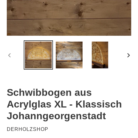
VORHERIGER
NÄC
SCHIEBER
SCHI
Schwibbogen aus
Acrylglas XL - Klassisch
Johanngeorgenstadt
VERKÄUFER
DERHOLZSHOP