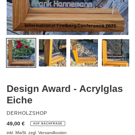
Design Award - Acrylglas
Eiche
VERKÄUFER
DERHOLZSHOP
Normaler
49,00 €
AUF NACHFRAGE
Preis
inkl. MwSt. zzgl.
Versandkosten