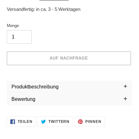
Versandfertig: in ca. 3 - 5 Werktagen
Menge
AUF NACHFRAGE
Produkt
wird
Produktbeschreibung
zum
Warenkorb
Bewertung
hinzugefügt
AUF
AUF
AUF
TEILEN
TWITTERN
PINNEN
FACEBOOK
TWITTER
PINTEREST
TEILEN
TWITTERN
PINNEN