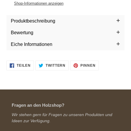
zum
Shop-Informationen anzeigen
Warenkorb
hinzugefügt
Produktbeschreibung
Bewertung
Eiche Informationen
AUF
AUF
AUF
TEILEN
TWITTERN
PINNEN
FACEBOOK
TWITTER
PINTEREST
TEILEN
TWITTERN
PINNEN
Fragen an den Holzshop?
Wir stehen gern für Fragen zu unseren Produkten und
Ideen zur Verfügung.