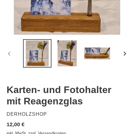
VORHERIGER
NÄC
SCHIEBER
SCHI
Karten- und Fotohalter
mit Reagenzglas
VERKÄUFER
DERHOLZSHOP
Normaler
12,00 €
Preis
inkl. MwSt. zzgl.
Versandkosten