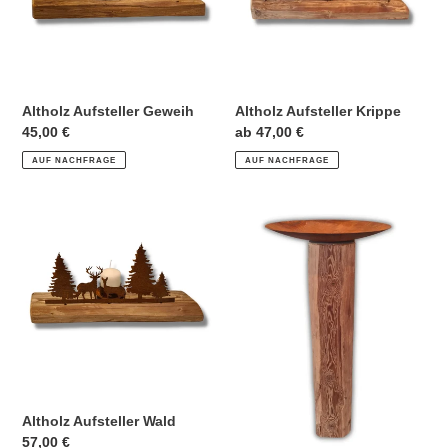
i
e
:
Altholz Aufsteller Geweih
Altholz Aufsteller Krippe
Normaler
45,00 €
Normaler
ab 47,00 €
Preis
Preis
AUF NACHFRAGE
AUF NACHFRAGE
Altholz
Altholz
Aufsteller
Blumenschale
Wald
Altholz Aufsteller Wald
Normaler
57,00 €