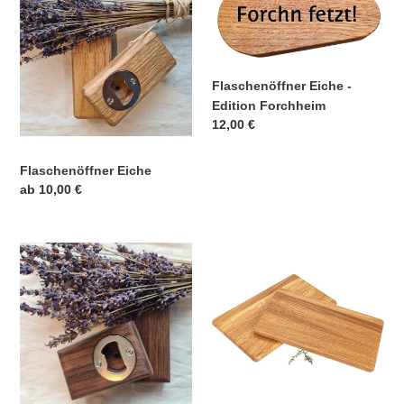
Eiche
Eiche
-
Edition
Forchheim
Flaschenöffner Eiche -
Edition Forchheim
Normaler
12,00 €
Preis
Flaschenöffner Eiche
Normaler
ab 10,00 €
Preis
Flaschenöffner
Frühstücksbrett
Nussbaum
aus
Eichenholz
-
26
cm