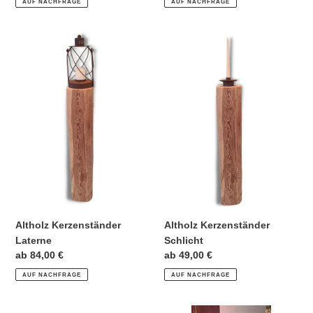
AUF NACHFRAGE
AUF NACHFRAGE
Altholz
Altholz
Kerzenständer
Kerzenständer
Laterne
Schlicht
Altholz Kerzenständer
Altholz Kerzenständer
Laterne
Schlicht
Normaler
ab 84,00 €
Normaler
ab 49,00 €
Preis
Preis
AUF NACHFRAGE
AUF NACHFRAGE
Altholz
Altholz