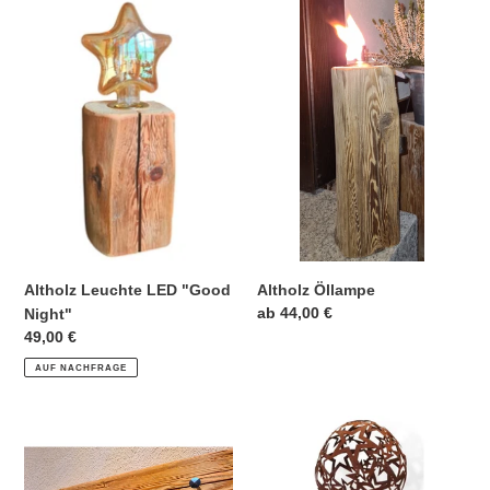
Leuchte
Öllampe
LED
"Good
Night"
Altholz Leuchte LED "Good
Altholz Öllampe
Normaler
ab 44,00 €
Night"
Preis
Normaler
49,00 €
Preis
AUF NACHFRAGE
Altholz
Altholz
Schlüsselbrett
Sternenkugel