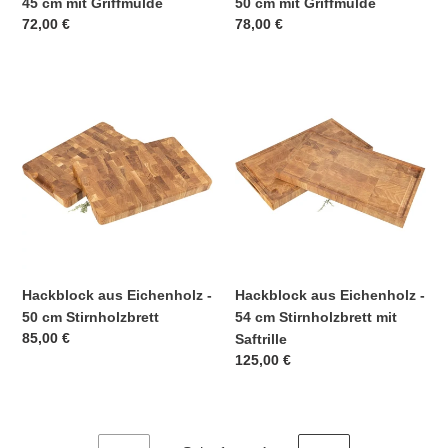
45 cm mit Griffmulde
50 cm mit Griffmulde
Normaler
72,00 €
Normaler
78,00 €
Preis
Preis
Hackblock
Hackblock
aus
aus
Eichenholz
Eichenholz
-
-
50
54
cm
cm
Stirnholzbrett
Stirnholzbrett
mit
Saftrille
Hackblock aus Eichenholz -
Hackblock aus Eichenholz -
50 cm Stirnholzbrett
54 cm Stirnholzbrett mit
Normaler
85,00 €
Saftrille
Preis
Normaler
125,00 €
Preis