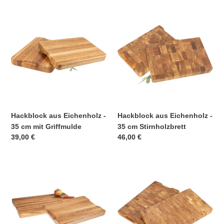
Hackblock
Hackblock
aus
aus
Eichenholz
Eichenholz
-
-
35
35
cm
cm
mit
Stirnholzbrett
Griffmulde
Hackblock aus Eichenholz -
Hackblock aus Eichenholz -
35 cm mit Griffmulde
35 cm Stirnholzbrett
Normaler
39,00 €
Normaler
46,00 €
Preis
Preis
Hackblock
Hackblock
aus
aus
Eichenholz
Eichenholz
-
-
40
40
cm
cm