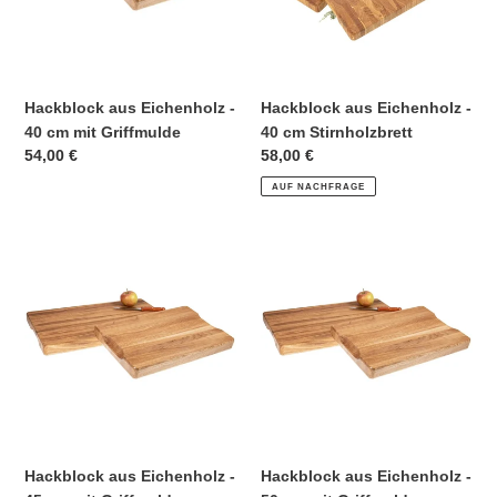
mit
Stirnholzbrett
Griffmulde
Hackblock aus Eichenholz -
Hackblock aus Eichenholz -
40 cm mit Griffmulde
40 cm Stirnholzbrett
Normaler
54,00 €
Normaler
58,00 €
Preis
Preis
AUF NACHFRAGE
Hackblock
Hackblock
aus
aus
Eichenholz
Eichenholz
-
-
45
50
cm
cm
mit
mit
Griffmulde
Griffmulde
Hackblock aus Eichenholz -
Hackblock aus Eichenholz -