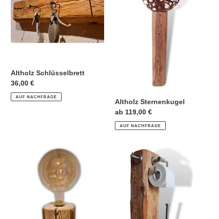
Altholz Schlüsselbrett
Normaler
36,00 €
Preis
AUF NACHFRAGE
Altholz Sternenkugel
Normaler
ab 119,00 €
Preis
AUF NACHFRAGE
Altholz
Altholz
Tischleuchte
Toilettenständer
LED