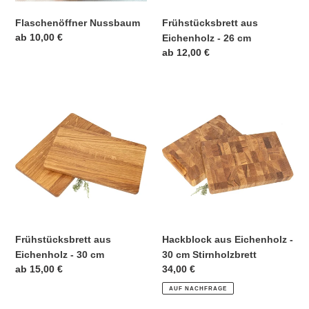
Flaschenöffner Nussbaum
Frühstücksbrett aus
Normaler
ab 10,00 €
Eichenholz - 26 cm
Preis
Normaler
ab 12,00 €
Preis
Frühstücksbrett
Hackblock
aus
aus
Eichenholz
Eichenholz
-
-
30
30
cm
cm
Stirnholzbrett
Frühstücksbrett aus
Hackblock aus Eichenholz -
Eichenholz - 30 cm
30 cm Stirnholzbrett
Normaler
ab 15,00 €
Normaler
34,00 €
Preis
Preis
AUF NACHFRAGE