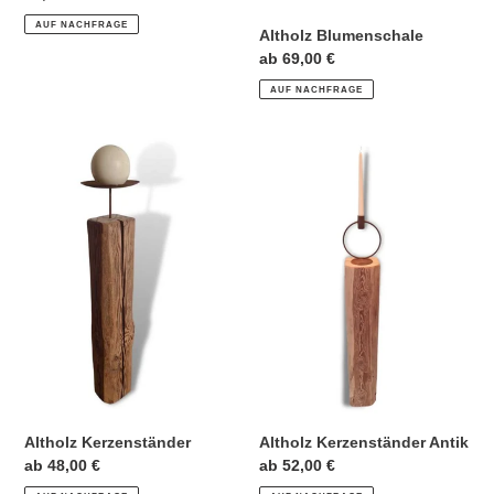
Preis
AUF NACHFRAGE
Altholz Blumenschale
Normaler
ab 69,00 €
Preis
AUF NACHFRAGE
Altholz
Altholz
Kerzenständer
Kerzenständer
Antik
Altholz Kerzenständer
Altholz Kerzenständer Antik
Normaler
ab 48,00 €
Normaler
ab 52,00 €
Preis
Preis