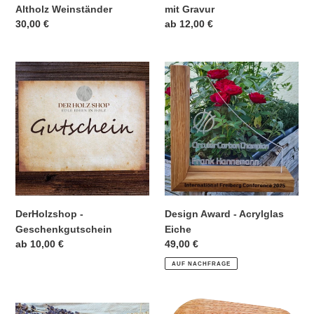
mit Gravur
Altholz Weinständer
Normaler
ab 12,00 €
Normaler
30,00 €
Preis
Preis
DerHolzshop
Design
-
Award
Geschenkgutschein
-
Acrylglas
Eiche
DerHolzshop -
Design Award - Acrylglas
Geschenkgutschein
Eiche
Normaler
ab 10,00 €
Normaler
49,00 €
Preis
Preis
AUF NACHFRAGE
Flaschenöffner
Flaschenöffner