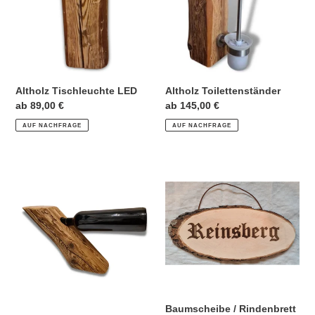
Altholz Tischleuchte LED
Altholz Toilettenständer
Normaler
ab 89,00 €
Normaler
ab 145,00 €
Preis
Preis
AUF NACHFRAGE
AUF NACHFRAGE
Altholz
Baumscheibe
Weinständer
/
Rindenbrett
mit
Gravur
Baumscheibe / Rindenbrett