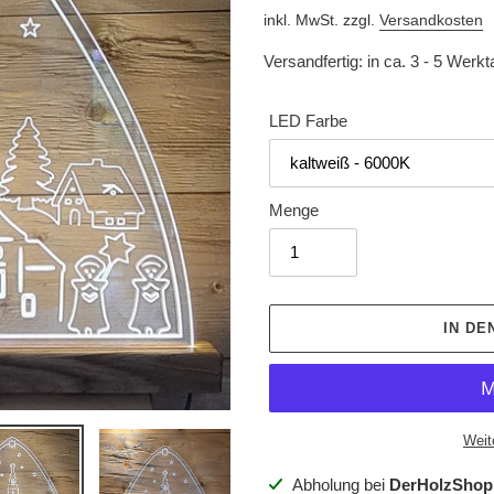
Preis
inkl. MwSt. zzgl.
Versandkosten
Versandfertig: in ca. 3 - 5 Werk
LED Farbe
Menge
IN D
Weit
Produkt
Abholung bei
DerHolzShop