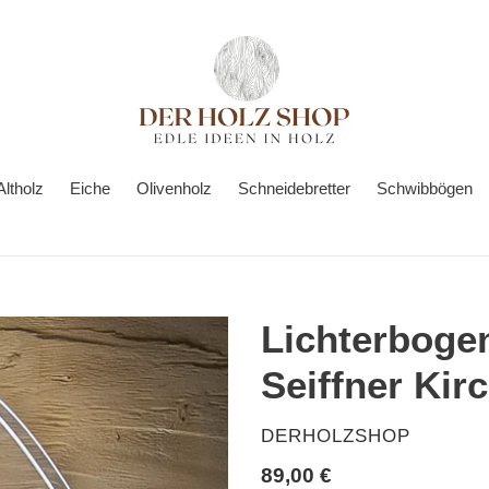
Altholz
Eiche
Olivenholz
Schneidebretter
Schwibbögen
Lichterbogen
Seiffner Kir
VERKÄUFER
DERHOLZSHOP
Normaler
89,00 €