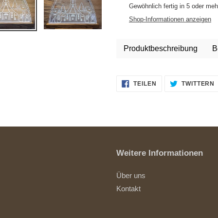
wird
Gewöhnlich fertig in 5 oder me
zum
Shop-Informationen anzeigen
Warenkorb
hinzugefügt
Produktbeschreibung
B
AUF
TEILEN
TWITTERN
FACEBOOK
TEILEN
Weitere Informationen
Über uns
Kontakt