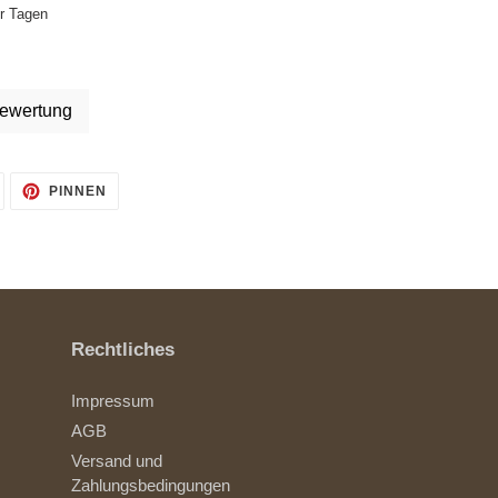
hr Tagen
ewertung
AUF
AUF
PINNEN
TWITTER
PINTEREST
TWITTERN
PINNEN
Rechtliches
Impressum
AGB
Versand und
Zahlungsbedingungen