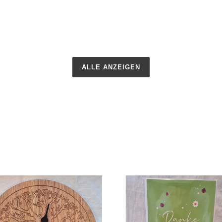
ALLE ANZEIGEN
hr
Kartenhalter
vholz
Eiche