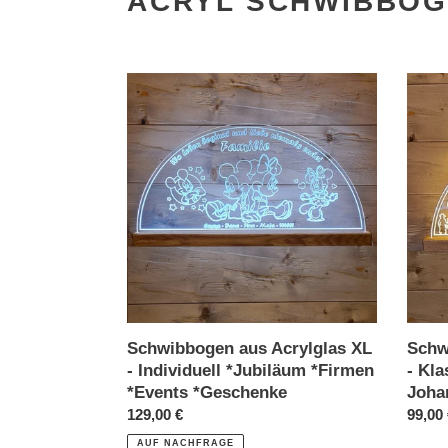
ACRYL SCHWIBBÖ
Schwibbogen
Schwi
aus
aus
Acrylglas
Acrylg
XL
XL
-
-
Individuell
Klass
*Jubiläum
Johan
*Firmen
*Events
*Geschenke
Schwibbogen aus Acrylglas XL
Schw
- Individuell *Jubiläum *Firmen
- Kla
*Events *Geschenke
Joha
Normaler
129,00 €
Norma
99,00
Preis
Preis
AUF NACHFRAGE