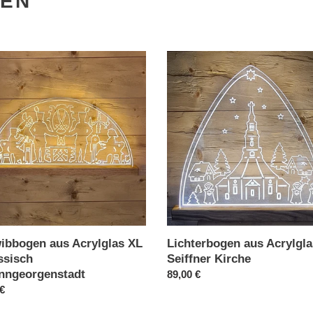
GEN
bbogen
Lichterbogen
aus
las
Acrylglas
-
Seiffner
isch
Kirche
ngeorgenstadt
ibbogen aus Acrylglas XL
Lichterbogen aus Acrylgla
ssisch
Seiffner Kirche
nngeorgenstadt
Normaler
89,00 €
ler
 €
Preis