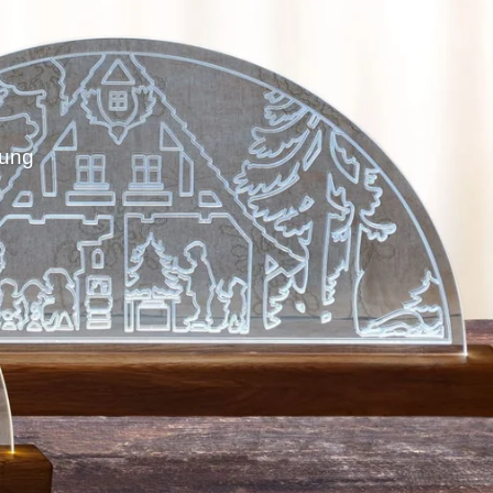
gung
stoffen
nholz
uellen Highlights
gung