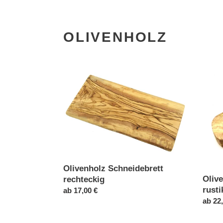
OLIVENHOLZ
Olivenholz
Oliven
Schneidebrett
Frühst
rechteckig
rustika
Ei
Olivenholz Schneidebrett
Oliv
rechteckig
rusti
Normaler
ab 17,00 €
Norma
ab 22
Preis
Preis