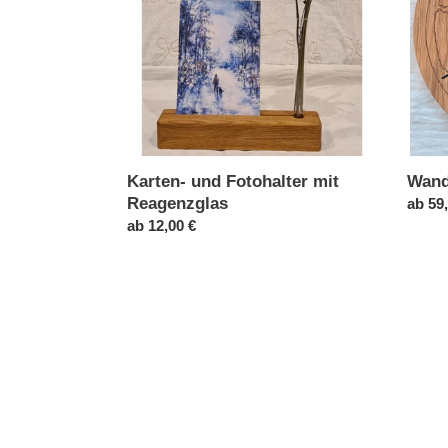
Reagenzglas
Karten- und Fotohalter mit
Wand
Reagenzglas
Norma
ab 59
Normaler
ab 12,00 €
Preis
Preis