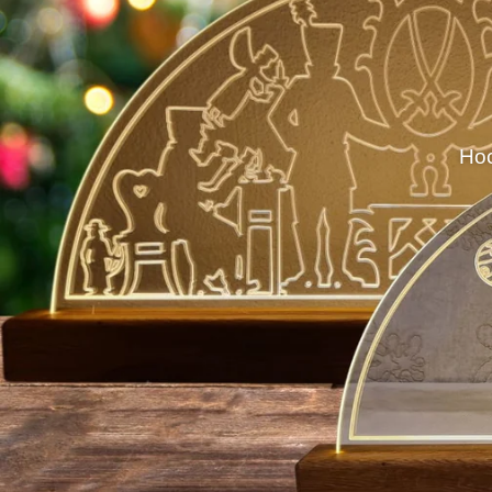
Hoc
Nachha
Einz
Altholz ist ein 
Hoc