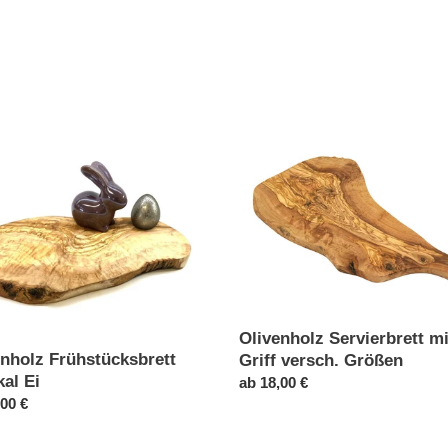
holz
Olivenholz
ücksbrett
Servierbrett
l
mit
Griff
versch.
Größen
Olivenholz Servierbrett mi
enholz Frühstücksbrett
Griff versch. Größen
kal Ei
Normaler
ab 18,00 €
ler
,00 €
Preis