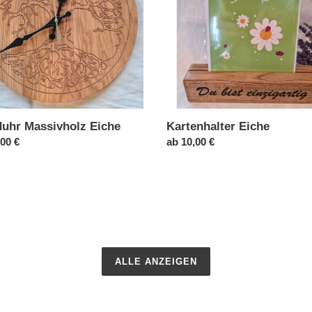
uhr Massivholz Eiche
Kartenhalter Eiche
ler
,00 €
Normaler
ab 10,00 €
Preis
ALLE ANZEIGEN