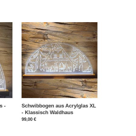
Schwibbogen
aus
Acrylglas
XL
-
Klassisch
Waldhaus
s -
Schwibbogen aus Acrylglas XL
- Klassisch Waldhaus
Normaler
99,00 €
Preis