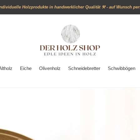
individuelle Holzprodukte in handwerklicher Qualität ⚒ - auf Wunsch per
Altholz
Eiche
Olivenholz
Schneidebretter
Schwibbögen