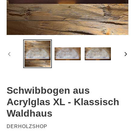
VORHERIGER
NÄC
SCHIEBER
SCHI
Schwibbogen aus
Acrylglas XL - Klassisch
Waldhaus
VERKÄUFER
DERHOLZSHOP