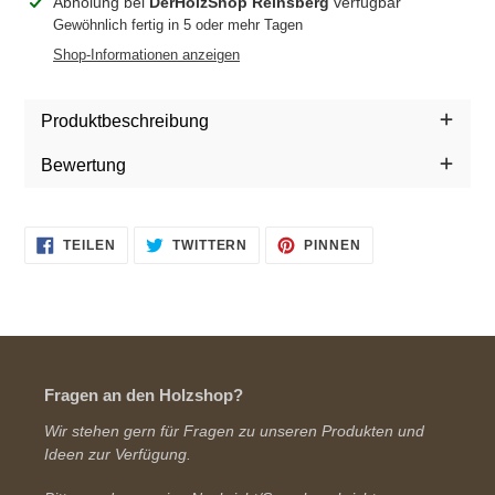
Produkt
Abholung bei
DerHolzShop Reinsberg
verfügbar
wird
Gewöhnlich fertig in 5 oder mehr Tagen
zum
Shop-Informationen anzeigen
Warenkorb
hinzugefügt
Produktbeschreibung
Bewertung
AUF
AUF
AUF
TEILEN
TWITTERN
PINNEN
FACEBOOK
TWITTER
PINTEREST
TEILEN
TWITTERN
PINNEN
Fragen an den Holzshop?
Wir stehen gern für Fragen zu unseren Produkten und
Ideen zur Verfügung.