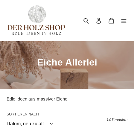
Direkt
zum
Inhalt
Suchen
Einloggen
Warenkor
K
Eiche Allerlei
a
t
e
Edle Ideen aus massiver Eiche
g
SORTIEREN NACH
o
14 Produkte
r