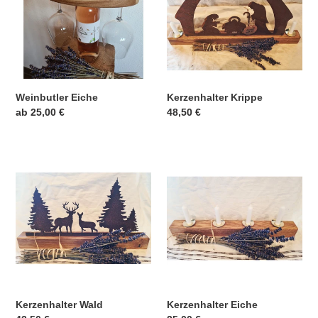
Weinbutler Eiche
Kerzenhalter Krippe
Normaler
ab 25,00 €
Normaler
48,50 €
Preis
Preis
Kerzenhalter
Kerzenhalter
Wald
Eiche
Kerzenhalter Wald
Kerzenhalter Eiche