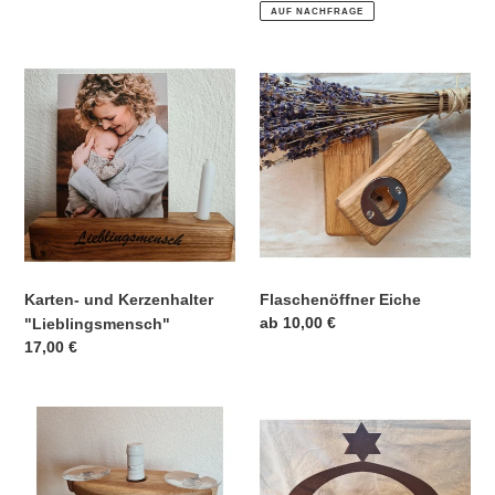
Preis
AUF NACHFRAGE
Karten-
Flaschenöffner
und
Eiche
Kerzenhalter
"Lieblingsmensch"
Karten- und Kerzenhalter
Flaschenöffner Eiche
Normaler
ab 10,00 €
"Lieblingsmensch"
Preis
Normaler
17,00 €
Preis
Weinbutler
Kerzenhalter
Eiche
Krippe