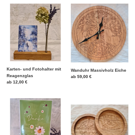
i
Karten-
Wanduhr
und
Massivholz
e
Fotohalter
Eiche
mit
:
Reagenzglas
Karten- und Fotohalter mit
Wanduhr Massivholz Eiche
Reagenzglas
Normaler
ab 59,00 €
Normaler
ab 12,00 €
Preis
Preis
Kartenhalter
Untersetzer
Eiche
Eiche