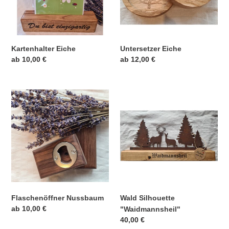
Kartenhalter Eiche
Untersetzer Eiche
Normaler
ab 10,00 €
Normaler
ab 12,00 €
Preis
Preis
Flaschenöffner
Wald
Nussbaum
Silhouette
"Waidmannsheil"
Flaschenöffner Nussbaum
Wald Silhouette
Normaler
ab 10,00 €
"Waidmannsheil"
Preis
Normaler
40,00 €