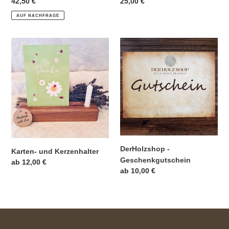
Normaler
42,50 €
Normaler
25,00 €
Preis
Preis
AUF NACHFRAGE
Karten-
DerHolzshop
und
-
Kerzenhalter
Geschenkgutschein
DerHolzshop -
Karten- und Kerzenhalter
Geschenkgutschein
Normaler
ab 12,00 €
Normaler
ab 10,00 €
Preis
Preis