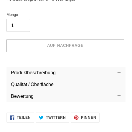
Menge
AUF NACHFRAGE
Produkt
wird
Produktbeschreibung
zum
Warenkorb
Qualität / Oberfläche
hinzugefügt
Bewertung
AUF
AUF
AUF
TEILEN
TWITTERN
PINNEN
FACEBOOK
TWITTER
PINTEREST
TEILEN
TWITTERN
PINNEN