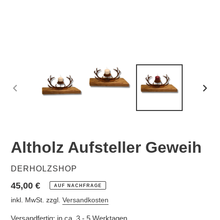
VORHERIGER
NÄC
SCHIEBER
SCHI
Altholz Aufsteller Geweih
VERKÄUFER
DERHOLZSHOP
Normaler
45,00 €
AUF NACHFRAGE
Preis
inkl. MwSt. zzgl.
Versandkosten
Versandfertig: in ca. 3 - 5 Werktagen