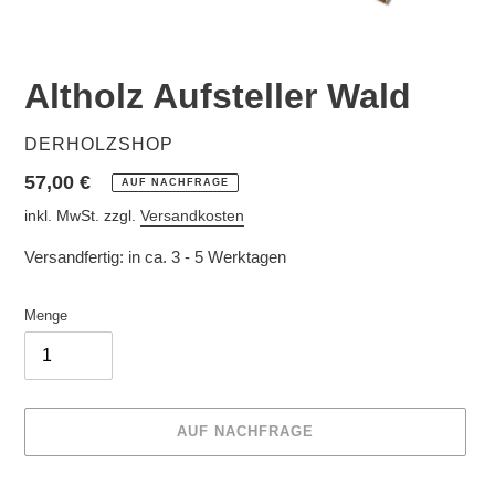
SCHIEBER
SCHI
Altholz Aufsteller Wald
VERKÄUFER
DERHOLZSHOP
Normaler
57,00 €
AUF NACHFRAGE
Preis
inkl. MwSt. zzgl.
Versandkosten
Versandfertig: in ca. 3 - 5 Werktagen
Menge
AUF NACHFRAGE
Produkt