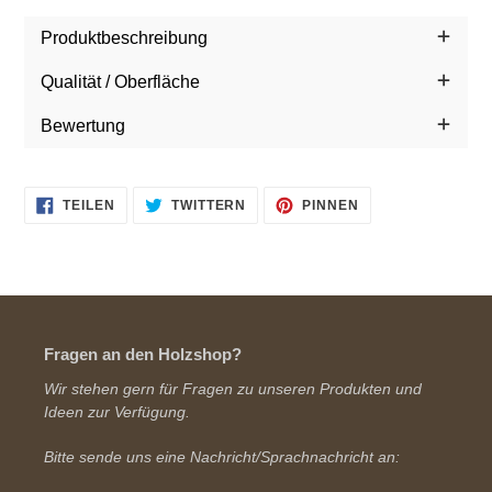
wird
Produktbeschreibung
zum
Warenkorb
Qualität / Oberfläche
hinzugefügt
Bewertung
AUF
AUF
AUF
TEILEN
TWITTERN
PINNEN
FACEBOOK
TWITTER
PINTEREST
TEILEN
TWITTERN
PINNEN
Fragen an den Holzshop?
Wir stehen gern für Fragen zu unseren Produkten und
Ideen zur Verfügung.
Bitte sende uns eine Nachricht/Sprachnachricht an: