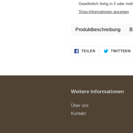
wird
Gewöhnlich fertig in 5 oder me
zum
Shop-Informationen anzeigen
Warenkorb
hinzugefügt
Produktbeschreibung
B
AUF
TEILEN
TWITTERN
FACEBOOK
TEILEN
Weitere Informationen
Über uns
Kontakt