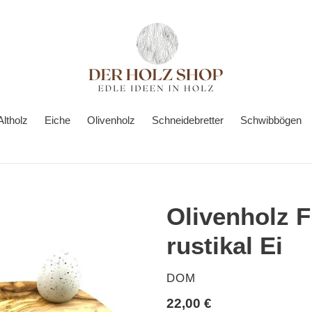
Altholz
Eiche
Olivenholz
Schneidebretter
Schwibbögen
Olivenholz F
rustikal Ei
VERKÄUFER
DOM
Normaler
22,00 €