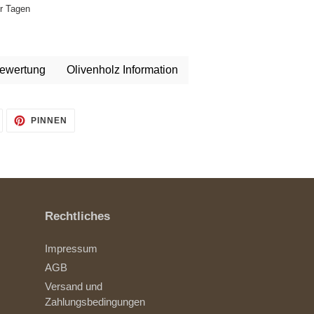
hr Tagen
ewertung
Olivenholz Information
AUF
AUF
PINNEN
TWITTER
PINTEREST
TWITTERN
PINNEN
Rechtliches
Impressum
AGB
Versand und
Zahlungsbedingungen