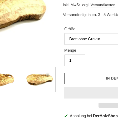
Preis
inkl. MwSt. zzgl.
Versandkosten
Versandfertig: in ca. 3 - 5 Werk
Größe
Menge
IN D
Produkt
Abholung bei
DerHolzShop