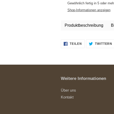
wird
Gewöhnlich fertig in 5 oder me
zum
Shop-Informationen anzeigen
Warenkorb
hinzugefügt
Produktbeschreibung
B
AUF
TEILEN
TWITTERN
FACEBOOK
TEILEN
Weitere Informationen
Über uns
Kontakt