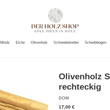
Altholz
Eiche
Olivenholz
Schneidebretter
Schwibbögen
Olivenholz S
rechteckig
VERKÄUFER
DOM
Normaler
17,00 €