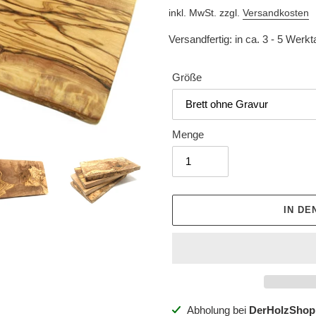
Preis
inkl. MwSt. zzgl.
Versandkosten
Versandfertig: in ca. 3 - 5 Werk
Größe
Menge
IN D
Produkt
Abholung bei
DerHolzShop