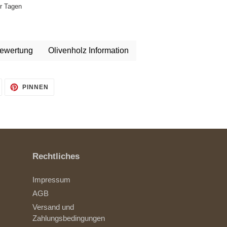
hr Tagen
ewertung
Olivenholz Information
AUF
AUF
PINNEN
TWITTER
PINTEREST
TWITTERN
PINNEN
Rechtliches
Impressum
AGB
Versand und
Zahlungsbedingungen