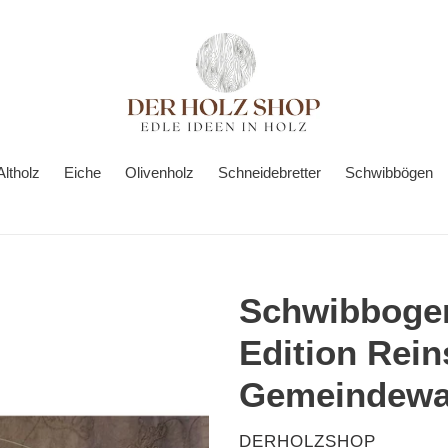
Altholz
Eiche
Olivenholz
Schneidebretter
Schwibbögen
Schwibbogen
Edition Rei
Gemeindew
VERKÄUFER
DERHOLZSHOP