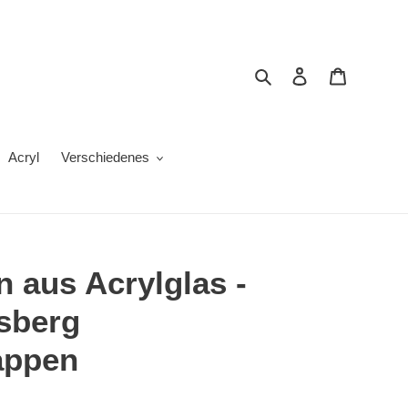
Suchen
Einloggen
Warenkor
Acryl
Verschiedenes
 aus Acrylglas -
nsberg
appen