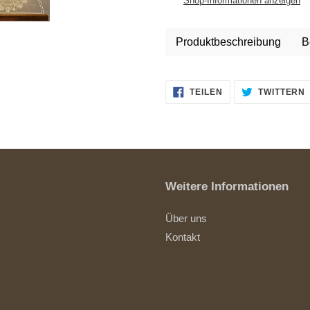
Shop-Informationen anzeigen
Warenkorb
hinzugefügt
Produktbeschreibung
B
AUF
TEILEN
TWITTERN
FACEBOOK
TEILEN
Weitere Informationen
Über uns
Kontakt