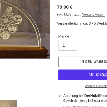
Normaler
79,00 €
Preis
inkl. MwSt. zzgl.
Versandkosten
Versandfertig: in ca. 3 - 5 Werk
Menge
IN DEN WARE
Weitere Bezahl
Produkt
Abholung bei
DerHolzShop
wird
Gewöhnlich fertig in 5 oder me
zum