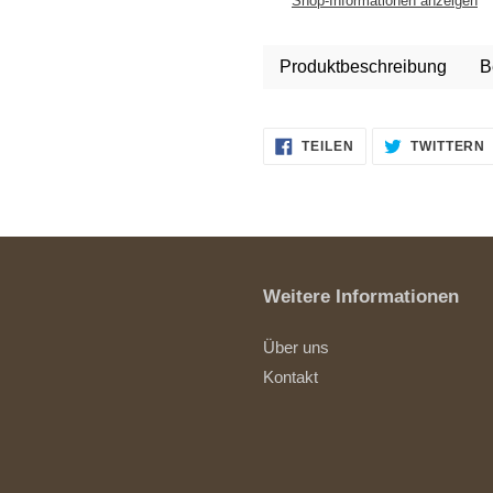
Shop-Informationen anzeigen
Warenkorb
hinzugefügt
Produktbeschreibung
B
AUF
TEILEN
TWITTERN
FACEBOOK
TEILEN
Weitere Informationen
Über uns
Kontakt