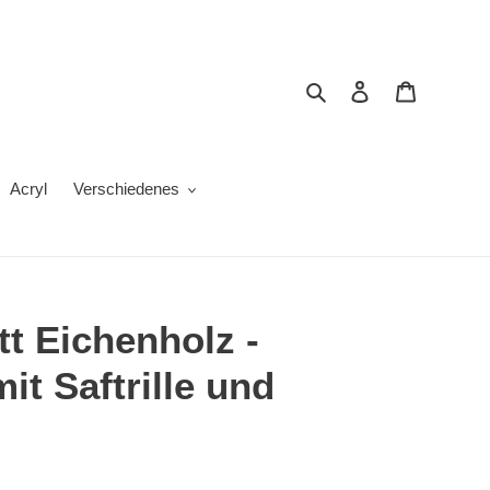
Suchen
Einloggen
Warenkor
Acryl
Verschiedenes
t Eichenholz -
it Saftrille und