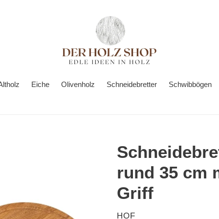
Altholz
Eiche
Olivenholz
Schneidebretter
Schwibbögen
Schneidebret
rund 35 cm m
Griff
VERKÄUFER
HOF