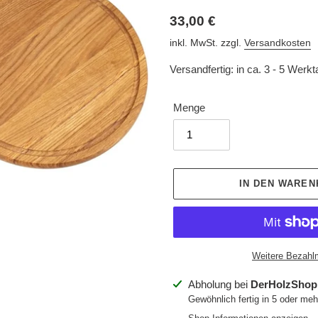
Normaler
33,00 €
Preis
inkl. MwSt. zzgl.
Versandkosten
Versandfertig: in ca. 3 - 5 Werk
Menge
IN DEN WARE
Weitere Bezahl
Produkt
Abholung bei
DerHolzShop
wird
Gewöhnlich fertig in 5 oder me
zum