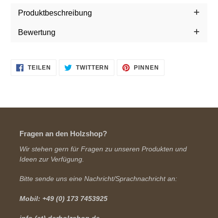
hinzugefügt
Produktbeschreibung
Bewertung
AUF
AUF
AUF
TEILEN
TWITTERN
PINNEN
FACEBOOK
TWITTER
PINTEREST
TEILEN
TWITTERN
PINNEN
Fragen an den Holzshop?
Wir stehen gern für Fragen zu unseren Produkten und
Ideen zur Verfügung.
Bitte sende uns eine Nachricht/Sprachnachricht an:
Mobil: +49 (0) 173 7453925