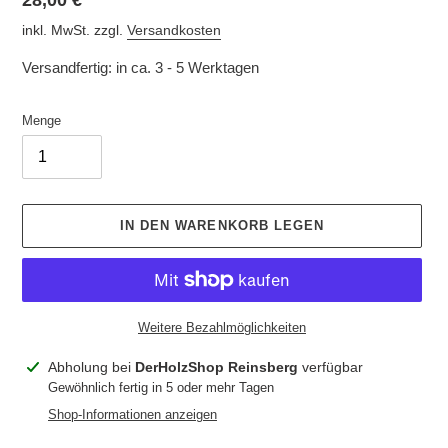
Normaler
28,00 €
Preis
inkl. MwSt. zzgl.
Versandkosten
Versandfertig: in ca. 3 - 5 Werktagen
Menge
IN DEN WARENKORB LEGEN
Weitere Bezahlmöglichkeiten
Produkt
Abholung bei
DerHolzShop Reinsberg
verfügbar
wird
Gewöhnlich fertig in 5 oder mehr Tagen
zum
Shop-Informationen anzeigen
Warenkorb