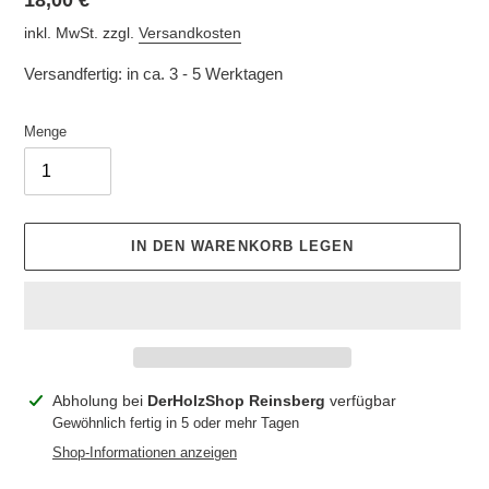
Normaler
18,00 €
Preis
inkl. MwSt. zzgl.
Versandkosten
Versandfertig: in ca. 3 - 5 Werktagen
Menge
IN DEN WARENKORB LEGEN
Produkt
Abholung bei
DerHolzShop Reinsberg
verfügbar
wird
Gewöhnlich fertig in 5 oder mehr Tagen
zum
Shop-Informationen anzeigen
Warenkorb