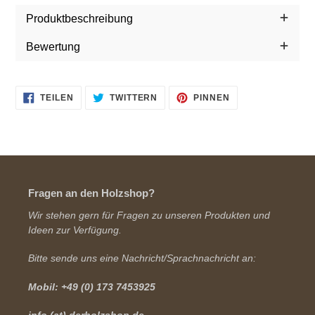
hinzugefügt
Produktbeschreibung
Bewertung
AUF
AUF
AUF
TEILEN
TWITTERN
PINNEN
FACEBOOK
TWITTER
PINTEREST
TEILEN
TWITTERN
PINNEN
Fragen an den Holzshop?
Wir stehen gern für Fragen zu unseren Produkten und
Ideen zur Verfügung.
Bitte sende uns eine Nachricht/Sprachnachricht an:
Mobil: +49 (0) 173 7453925