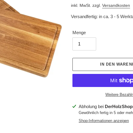
Preis
inkl. MwSt. zzgl.
Versandkosten
Versandfertig: in ca. 3 - 5 Werk
Menge
IN DEN WARE
Weitere Bezahl
Produkt
Abholung bei
DerHolzShop
wird
Gewöhnlich fertig in 5 oder me
zum
Shop-Informationen anzeigen
Warenkorb
hinzugefügt