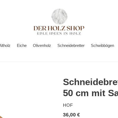
Altholz
Eiche
Olivenholz
Schneidebretter
Schwibbögen
Schneidebret
50 cm mit Saf
VERKÄUFER
HOF
Normaler
36,00 €