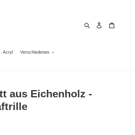
Suchen
Einloggen
Warenkor
Acryl
Verschiedenes
t aus Eichenholz -
trille