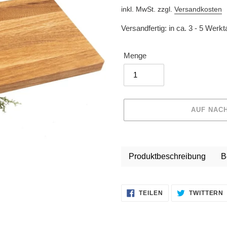
Preis
inkl. MwSt. zzgl.
Versandkosten
Versandfertig: in ca. 3 - 5 Werk
Menge
AUF NAC
Produkt
wird
Produktbeschreibung
B
zum
Warenkorb
hinzugefügt
AUF
TEILEN
TWITTERN
FACEBOOK
TEILEN