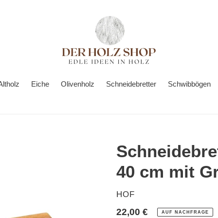
Altholz
Eiche
Olivenholz
Schneidebretter
Schwibbögen
Schneidebret
40 cm mit Gr
VERKÄUFER
HOF
Normaler
22,00 €
AUF NACHFRAGE