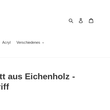
Suchen
Einloggen
Warenkor
Acryl
Verschiedenes
t aus Eichenholz -
iff