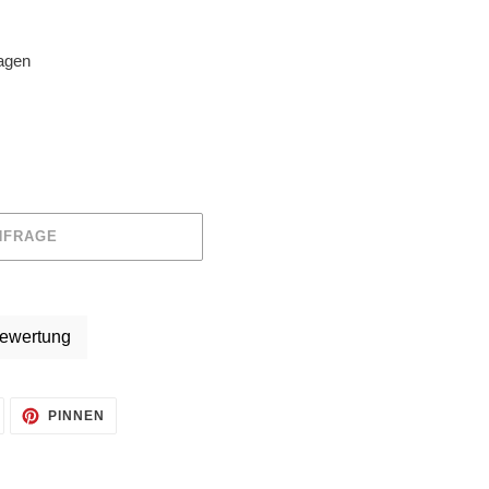
tagen
HFRAGE
ewertung
AUF
AUF
PINNEN
TWITTER
PINTEREST
TWITTERN
PINNEN