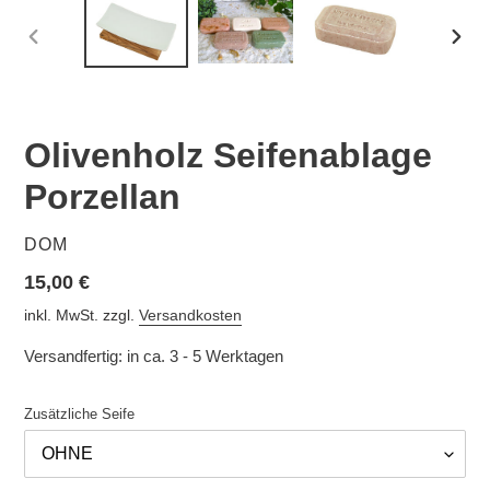
VORHERIGER
NÄC
SCHIEBER
SCHI
Olivenholz Seifenablage
Porzellan
VERKÄUFER
DOM
Normaler
15,00 €
Preis
inkl. MwSt. zzgl.
Versandkosten
Versandfertig: in ca. 3 - 5 Werktagen
Zusätzliche Seife