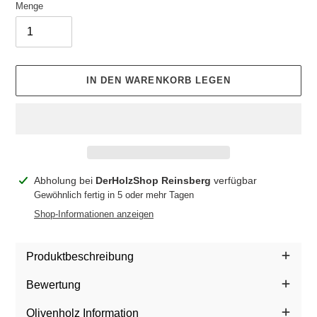
Menge
IN DEN WARENKORB LEGEN
Produkt
Abholung bei
DerHolzShop Reinsberg
verfügbar
wird
Gewöhnlich fertig in 5 oder mehr Tagen
zum
Shop-Informationen anzeigen
Warenkorb
hinzugefügt
Produktbeschreibung
Bewertung
Olivenholz Information