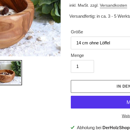
Preis
inkl. MwSt. zzgl.
Versandkosten
Versandfertig: in ca. 3 - 5 Werk
Größe
Menge
IN D
Weit
Produkt
Abholung bei
DerHolzShop