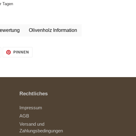
hr Tagen
ewertung
Olivenholz Information
AUF
AUF
PINNEN
TWITTER
PINTEREST
TWITTERN
PINNEN
Rechtliches
Impressum
AGB
Versand und
Zahlungsbedingungen