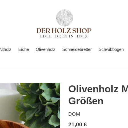
Altholz
Eiche
Olivenholz
Schneidebretter
Schwibbögen
Olivenholz M
Größen
VERKÄUFER
DOM
Normaler
21,00 €