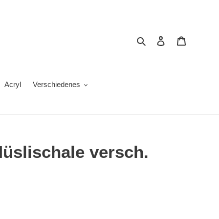
Suchen
Einloggen
Warenkor
Acryl
Verschiedenes
üslischale versch.