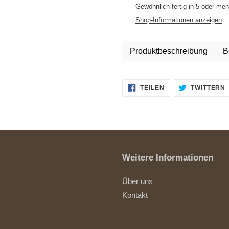
wird
Gewöhnlich fertig in 5 oder me
zum
Shop-Informationen anzeigen
Warenkorb
hinzugefügt
Produktbeschreibung
B
AUF
TEILEN
TWITTERN
FACEBOOK
TEILEN
Weitere Informationen
Über uns
Kontakt