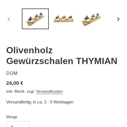
VORHERIGER
NÄC
SCHIEBER
SCHI
Olivenholz
Gewürzschalen THYMIAN
VERKÄUFER
DOM
Normaler
24,00 €
Preis
inkl. MwSt. zzgl.
Versandkosten
Versandfertig: in ca. 3 - 5 Werktagen
Menge