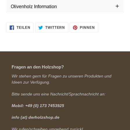
Olivenholz Information
AUF
AUF
AUF
TEILEN
TWITTERN
PINNEN
FACEBOOK
TWITTER
PINTEREST
TEILEN
TWITTERN
PINNEN
Fragen an den Holzshop?
Wir stehen gern für Fragen zu unseren Produkten und
Ideen zur Verfügung.
Bitte sende uns eine Nachricht/Sprachnachricht an:
Mobil: +49 (0) 173 7453925
info (at) derholzshop.de
Wir rufen/schreiben umgehend zurück!