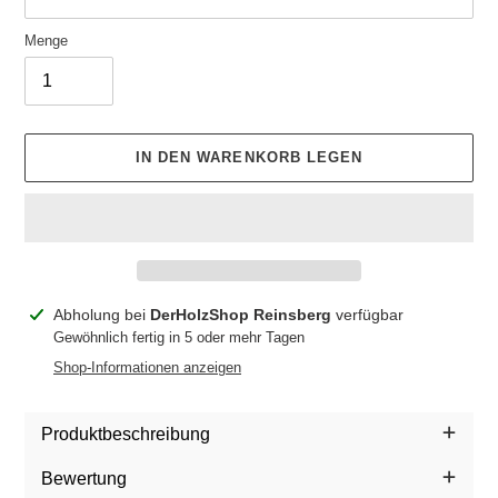
Menge
IN DEN WARENKORB LEGEN
Produkt
Abholung bei
DerHolzShop Reinsberg
verfügbar
wird
Gewöhnlich fertig in 5 oder mehr Tagen
zum
Shop-Informationen anzeigen
Warenkorb
hinzugefügt
Produktbeschreibung
Bewertung