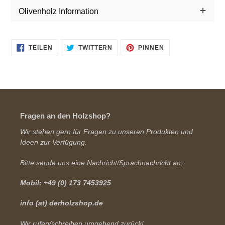
Olivenholz Information
AUF
AUF
AUF
TEILEN
TWITTERN
PINNEN
FACEBOOK
TWITTER
PINTEREST
TEILEN
TWITTERN
PINNEN
Fragen an den Holzshop?
Wir stehen gern für Fragen zu unseren Produkten und
Ideen zur Verfügung.
Bitte sende uns eine Nachricht/Sprachnachricht an:
Mobil: +49 (0) 173 7453925
info (at) derholzshop.de
Wir rufen/schreiben umgehend zurück!