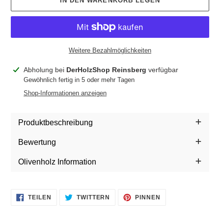
IN DEN WARENKORB LEGEN
Weitere Bezahlmöglichkeiten
Produkt
Abholung bei
DerHolzShop Reinsberg
verfügbar
wird
Gewöhnlich fertig in 5 oder mehr Tagen
zum
Shop-Informationen anzeigen
Warenkorb
hinzugefügt
Produktbeschreibung
Bewertung
Olivenholz Information
AUF
AUF
AUF
TEILEN
TWITTERN
PINNEN
FACEBOOK
TWITTER
PINTEREST
TEILEN
TWITTERN
PINNEN