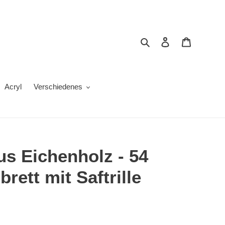
Suchen
Einloggen
Warenkor
Acryl
Verschiedenes
s Eichenholz - 54
rett mit Saftrille