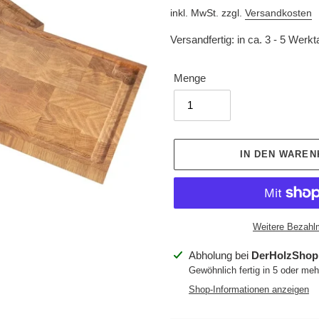
Preis
inkl. MwSt. zzgl.
Versandkosten
Versandfertig: in ca. 3 - 5 Werk
Menge
IN DEN WARE
Weitere Bezahl
Produkt
Abholung bei
DerHolzShop
wird
Gewöhnlich fertig in 5 oder me
zum
Shop-Informationen anzeigen
Warenkorb
hinzugefügt