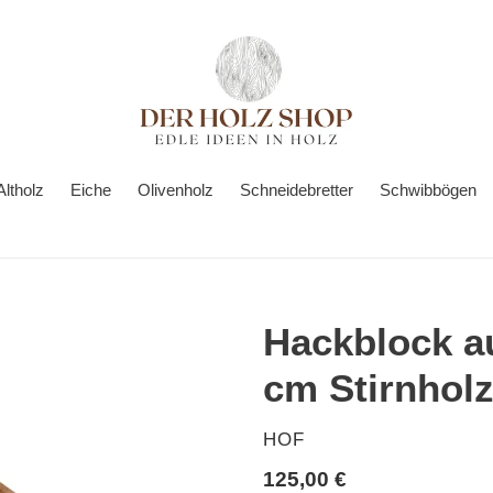
Altholz
Eiche
Olivenholz
Schneidebretter
Schwibbögen
Hackblock au
cm Stirnholzb
VERKÄUFER
HOF
Normaler
125,00 €